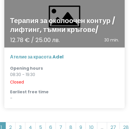
Терапия за околоочен контур /
лифтинг, тъмни кръгове/
12.78 € / 25.00 лв.
30 min.
Ателие за красота Adel
Opening hours
08:30 - 19:30
Closed
Earliest free time
-
1
2
3
4
5
6
7
8
9
10
...
27
28