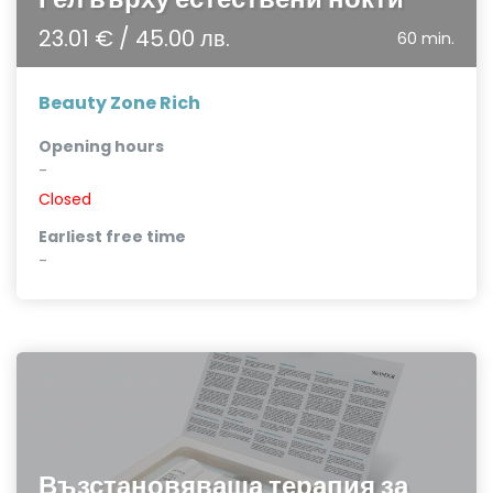
23.01 € / 45.00 лв.
60 min.
Beauty Zone Rich
Opening hours
-
Closed
Earliest free time
-
Възстановяваща терапия за