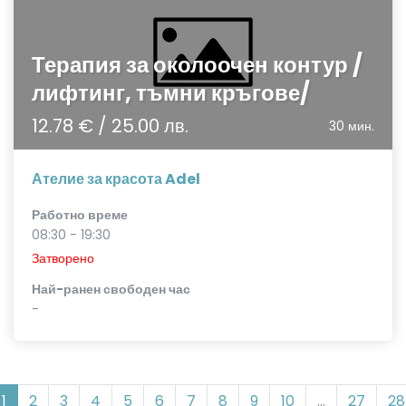
Терапия за околоочен контур /
лифтинг, тъмни кръгове/
12.78 € / 25.00 лв.
30 мин.
Ателие за красота Adel
Работно време
08:30 - 19:30
Затворено
Най-ранен свободен час
-
1
2
3
4
5
6
7
8
9
10
...
27
28