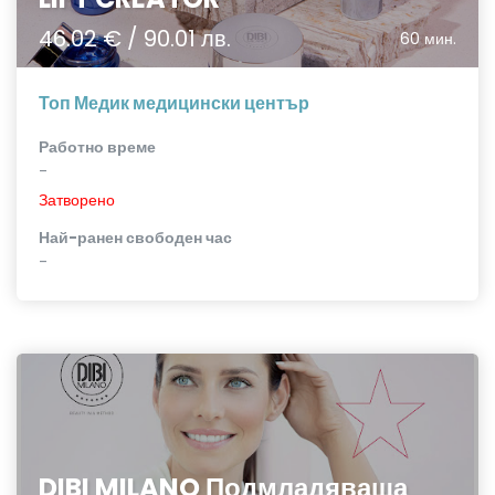
46.02 € / 90.01 лв.
60 мин.
Топ Медик медицински център
Работно време
-
Затворено
Най-ранен свободен час
-
DIBI MILANO Подмладяваща