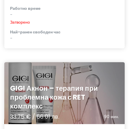
Работно време
-
Затворено
Най-ранен свободен час
-
GIGI Акнон – терапия при
проблемна кожа с RET
комплекс
33.75 € / 66.01 лв.
90 мин.