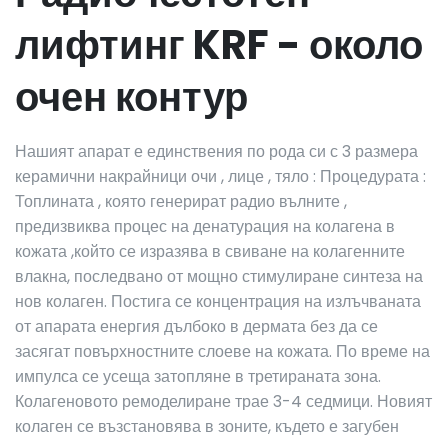
лифтинг KRF - около
очен контур
Нашият апарат е единствения по рода си с 3 размера
керамични накрайници очи , лице , тяло : Процедурата :
Топлината , която генерират радио вълните ,
предизвиква процес на денатурация на колагена в
кожата ,който се изразява в свиване на колагенните
влакна, последвано от мощно стимулиране синтеза на
нов колаген. Постига се концентрация на излъчваната
от апарата енергия дълбоко в дермата без да се
засягат повърхностните слоеве на кожата. По време на
импулса се усеща затопляне в третираната зона.
Колагеновото ремоделиране трае 3-4 седмици. Новият
колаген се възстановява в зоните, където е загубен